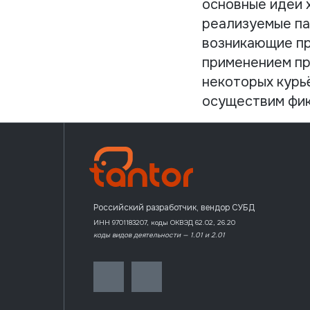
основные идеи 
реализуемые па
возникающие при
применением пр
некоторых курь
осуществим фи
Российский разработчик, вендор СУБД
ИНН 9701183207, коды ОКВЭД 62.02, 26.20
коды видов деятельности — 1.01 и 2.01