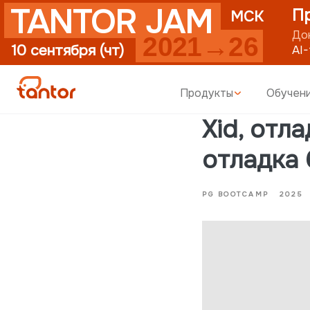
TANTOR JAM
Пригла
МСК
Доклады п
2021→26
10 сентября (чт)
AI-first
уп
Продукты
Обучен
Xid, отла
отладка 
PG BOOTCAMP
2025