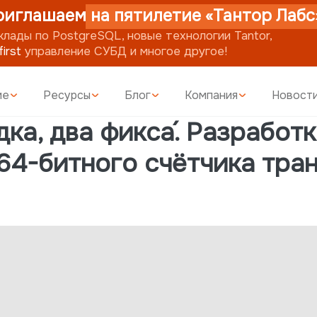
шаем на пятилетие «Тантор Лабс»!
о PostgreSQL, новые технологии Tantor,
равление СУБД и многое другое!
ие
Ресурсы
Блог
Компания
Новост
дка, два фикса́. Разработк
64-битного счётчика тра