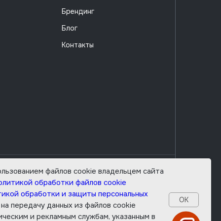
Брендинг
Блог
Контакты
ользованием файлов cookie владельцем сайта
итика cookies
олитикой обработки файлов cookie
итика конфиденциальности данных
икой обработки и защиты персональных
ОК
итика лицензирования
е на передачу данных из файлов cookie
ческим и рекламным службам, указанным в