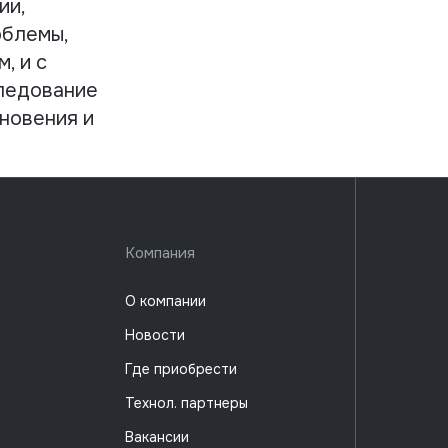
ии,
облемы,
, и с
ледование
новения и
Компания
О компании
Новости
Где приобрести
Технол. партнеры
Вакансии