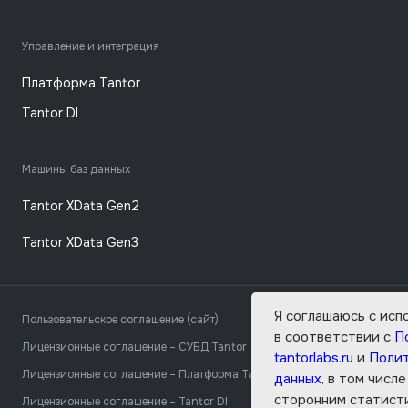
Управление и интеграция
Платформа Tantor
Tantor DI
Машины баз данных
Tantor XData Gen2
Tantor XData Gen3
Я соглашаюсь с исп
Пользовательское соглашение (сайт)
Пол
в соответствии с
П
Лицензионные соглашение – СУБД Tantor
Пол
tantorlabs.ru
и
Полит
Лицензионные соглашение – Платформа Tantor
Пол
данных
, в том числ
сторонним статисти
Лицензионные соглашение – Tantor DI