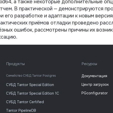
xid64, а также некоторые дополнительные опц
тчем. В практической — демонстрируются пр
 его разработке и адаптации к новым версиям
актических приёмов отладки проведено расс
ёзных ошибок, рассмотрены причины их возник
ксацию.
Продукты
Ресурсы
Семейство СУБД Tantor Postgres
Документация
Центр загрузок
СУБД Tantor Special Edition
PGconfigurator
СУБД Tantor Special Edition 1C
СУБД Tantor Certified
Tantor PipelineDB