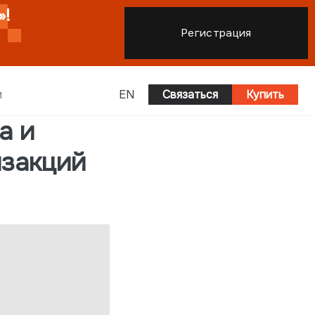
Регистрация
и
EN
Связаться
Купить
а и
нзакций