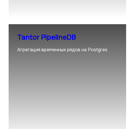
Tantor PipelineDB
Агрегация временных рядов на Postgres