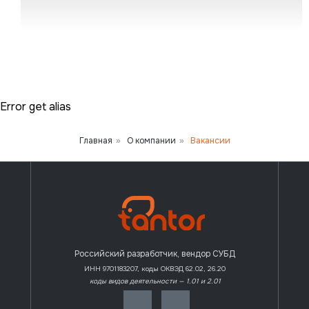
Error get alias
Главная
О компании
Вакансии
»
»
Российский разработчик, вендор СУБД
ИНН 9701183207, коды ОКВЭД 62.02, 26.20
коды видов деятельности — 1.01 и 2.01