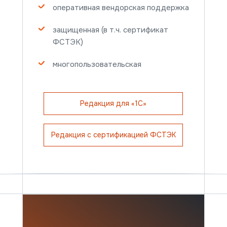
оперативная вендорская поддержка
защищенная (в т.ч. сертификат
ФСТЭК)
Сравнение
многопользовательская
редакций
Документация
Редакция для «1С»
Редакция с сертификацией ФСТЭК
Интеграция данных
Управление базами
Машины баз данных Tantor
Базы данных
СУБД Tantor Postgres
Платформа Tantor
Tantor DI
XData