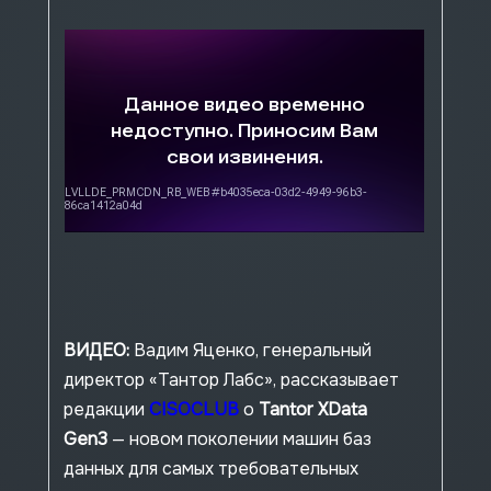
Управление базами
Платформа Tantor
любые базы PostgreSQL
обслуживание и мониторинг
маскирование данных
автоматизация рутины
встроенный AI-ассистент
ВИДЕО:
Вадим Яценко, генеральный
директор «Тантор Лабс», рассказывает
редакции
CISOCLUB
о
Tantor XData
Gen3
— новом поколении машин баз
данных для самых требовательных