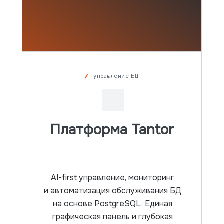
управление БД
Заказать на тест
Платформа Tantor
Заказать на тест
AI-first управление, мониторинг
и автоматизация обслуживания БД
на основе PostgreSQL. Единая
графическая панель и глубокая