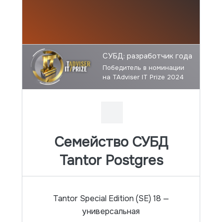
Интеграция данных
СУБД: разработчик года
Tantor DI
Победитель в номинации
базы данных
на TAdviser IT Prize 2024
извлечение данных
обработка и преобразование
агрегация данных
отчетность
Семейство СУБД
Tantor Postgres
Tantor Special Edition (SE) 18 —
универсальная