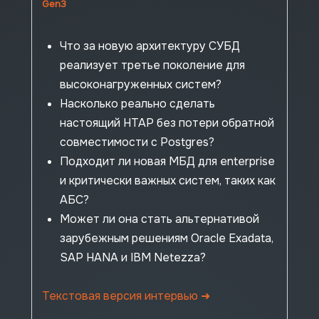
Gen3
Базы данных
СУБД Tantor Postgres
Что за новую архитектуру СУБД
для высоких нагрузок
реализует третье поколение для
отказоустойчивая
высоконагруженных систем?
защищенная
Насколько реально сделать
оптимизирована для «1С»
настоящий HTAP без потери обратной
сертификация ФСТЭК
совместимости с Postgres?
Подходит ли новая МБД для enterprise
и критически важных систем, таких как
АБС?
Может ли она стать альтернативой
зарубежным решениям Oracle Exadata,
SAP HANA и IBM Netezza?
Текстовая версия интервью
➜