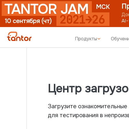
TANTOR JAM
Пригла
МСК
Доклады п
2021→26
10 сентября (чт)
AI-first
уп
Продукты
Обучен
Центр загрузо
Загрузите ознакомительные 
для тестирования в непроиз