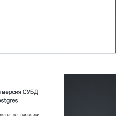
я версия СУБД
ostgres
яется для проверки