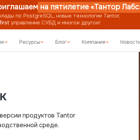
шаем на пятилетие «Тантор Лабс»!
о PostgreSQL, новые технологии Tantor,
равление СУБД и многое другое!
ие
Ресурсы
Блог
Компания
Новост
к
версии продуктов Tantor
водственной среде.