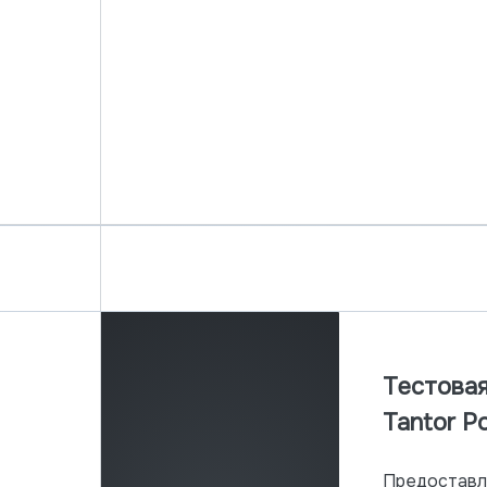
Тестова
Tantor P
Предоставл