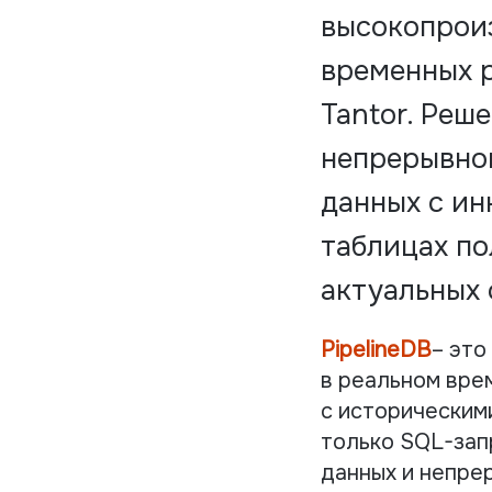
высокопрои
временных р
Tantor. Реш
непрерывног
данных с ин
таблицах по
актуальных 
PipelineDB
– это
в реальном вре
с историческим
только SQL-зап
данных и непрер