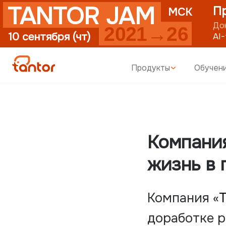
TANTOR JAM
Пригла
МСК
Доклады п
2021→26
10 сентября (чт)
AI-first
уп
Продукты
Обучен
Компания
жизнь в 
Компания «
доработке р