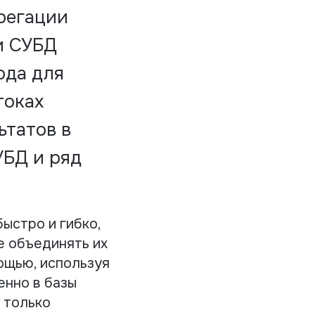
регации
и СУБД
ода для
токах
ьтатов в
УБД и ряд
ыстро и гибко,
е объединять их
ощью, используя
енно в базы
 только