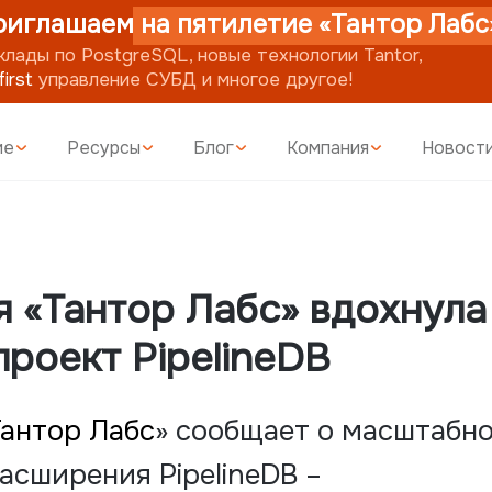
шаем на пятилетие «Тантор Лабс»!
о PostgreSQL, новые технологии Tantor,
равление СУБД и многое другое!
ие
Ресурсы
Блог
Компания
Новост
 «Тантор Лабс» вдохнула
проект PipelineDB
Тантор Лабс
» сообщает о масштабн
асширения PipelineDB –