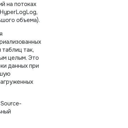
й на потоках
, HyperLogLog,
ьшого объема).
я
ериализованных
 таблиц так,
ым целым. Это
ки данных при
ьшую
нагруженных
nSource-
ьный