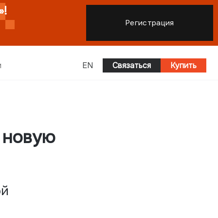
Регистрация
и
EN
Связаться
Купить
 новую
ой