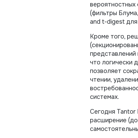
вероятностных 
(фильтры Блума,
and t-digest дл
Кроме того, ре
(секционирован
представлений н
что логически 
позволяет сокр
чтении, удален
востребованнос
системах.
Сегодня Tantor
расширение (дос
самостоятельны