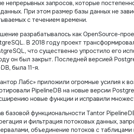
е непрерывных запросов, которые постепенн
 данных. При этом размер базы данных не зави
тываемых с течением времени.
шение разрабатывалось как OpenSource-проек
stgreSQL. В 2018 году проект трансформирова
tgreSQL, что существенно упростило его исп
оду он был закрыт. Последней версией Postgre
DB, была 11-я.
антор Лабс» приложили огромные усилия к 
ртировали PipelineDB на новые версии PostgreSQ
асширению новые функции и исправили множес
в базовой функциональности Tantor PipelineD
регация и фильтрация потоковых данных, запр
ервалами, объединение потоков c таблицами