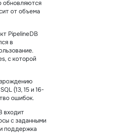
о обновляются
сит от объема
т PipelineDB
лся в
ользование.
s, с которой
возрождению
L (13, 15 и 16-
тво ошибок.
B входит
осы с заданными
 и поддержка