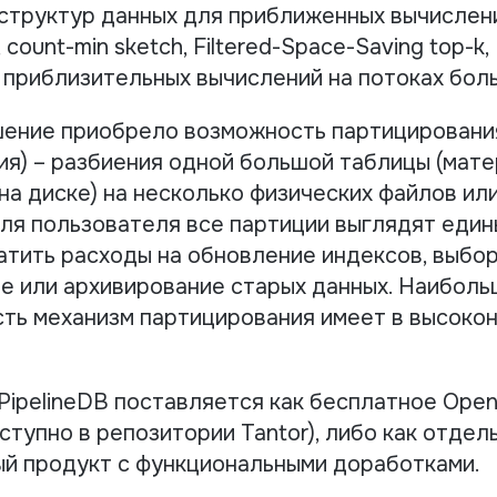
структур данных для приближенных вычислени
 count-min sketch, Filtered-Space-Saving top-k
я приблизительных вычислений на потоках бол
шение приобрело возможность партицировани
ия) – разбиения одной большой таблицы (мат
а диске) на несколько физических файлов или
для пользователя все партиции выглядят един
атить расходы на обновление индексов, выбор
ие или архивирование старых данных. Наибол
ть механизм партицирования имеет в высоко
 PipelineDB поставляется как бесплатное Ope
тупно в репозитории Tantor), либо как отдел
й продукт с функциональными доработками.