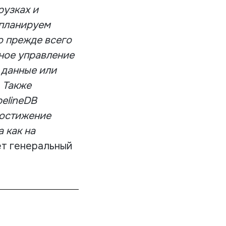
рузках и
 планируем
о прежде всего
ное управление
 данные или
 Также
elineDB
достижение
 как на
ет генеральный