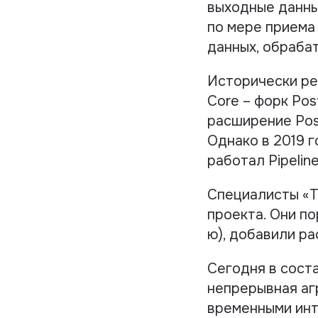
выходные данны
по мере приема
данных, обраба
Исторически ре
Core – форк Po
расширение Pos
Однако в 2019 г
работал Pipeline
Специалисты «Т
проекта. Они по
ю), добавили р
Сегодня в соста
непрерывная аг
временными инт