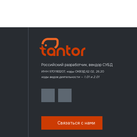
Российский разработчик, вендор СУБД
ИНН 9701183207, коды ОКВЭД 62.02, 26.20
коды видов деятельности — 1.01 и 2.01
Связаться с нами