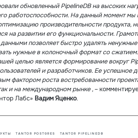
овали обновленный PipelineDB на высоких наг
его работоспособности. На данный момент мы
птимизацию производительности продукта, н
ся на развитии его функциональности. Грамот
данными позволяет быстро удалять ненужные
ать нужные в колоночный формат со сжатием.
шей целью является формирование вокруг Pip
ользователей и разработчиков. Ее успешное 
вым фактором роста востребованности проекта
так и на международном рынке ,
– комментиру
антор Лабс»
Вадим Яценко
.
УКТЫ
TANTOR POSTGRES
TANTOR PIPELINEDB