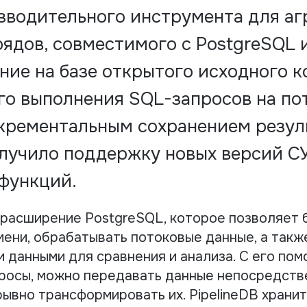
зводительного инструмента для аг
ядов, совместимого с PostgreSQL 
ение на базе открытого исходного к
о выполнения SQL-запросов на по
крементальным сохранением резул
лучило поддержку новых версий С
функций.
 расширение PostgreSQL, которое позволяет б
мени, обрабатывать потоковые данные, а такж
и данными для сравнения и анализа. С его пом
росы, можно передавать данные непосредств
ывно трансформировать их. PipelineDB хранит