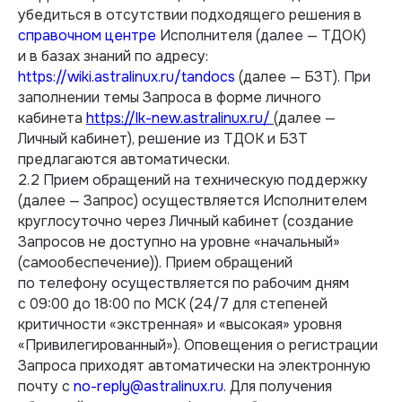
убедиться в отсутствии подходящего решения в
справочном центре
Исполнителя (далее — ТДОК)
и в базах знаний по адресу:
https://wiki.astralinux.ru/tandocs
(далее — БЗТ). При
заполнении темы Запроса в форме личного
кабинета
https://lk-new.astralinux.ru/
(далее —
Личный кабинет), решение из ТДОК и БЗТ
предлагаются автоматически.
2.2 Прием обращений на техническую поддержку
(далее — Запрос) осуществляется Исполнителем
круглосуточно через Личный кабинет (создание
Запросов не доступно на уровне «начальный»
(самообеспечение)). Прием обращений
по телефону осуществляется по рабочим дням
с 09:00 до 18:00 по МСК (24/7 для степеней
критичности «экстренная» и «высокая» уровня
«Привилегированный»). Оповещения о регистрации
Запроса приходят автоматически на электронную
почту с
no-reply@astralinux.ru
. Для получения