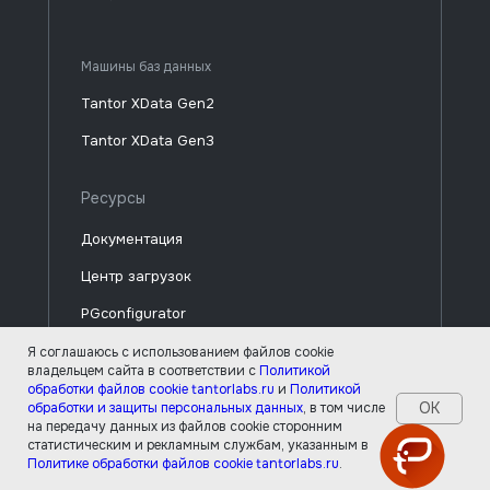
Машины баз данных
Tantor XData Gen2
Tantor XData Gen3
Ресурсы
Документация
Центр загрузок
PGconfigurator
Я соглашаюсь с использованием файлов cookie
Компания
владельцем сайта в соответствии с
Политикой
обработки файлов cookie tantorlabs.ru
и
Политикой
ОК
обработки и защиты персональных данных
, в том числе
О компании
на передачу данных из файлов cookie сторонним
статистическим и рекламным службам, указанным в
Новости
Политике обработки файлов cookie tantorlabs.ru
.
Где приобрести