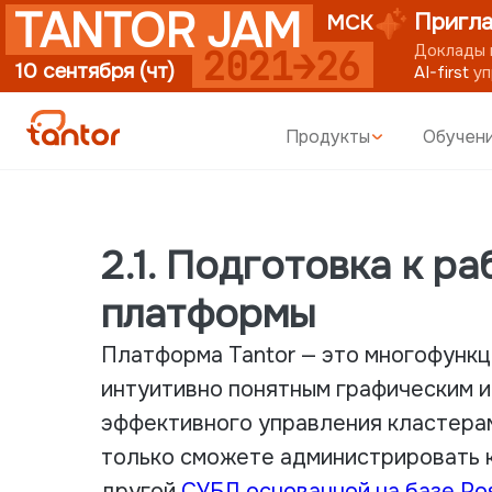
TANTOR JAM
Пригла
МСК
Доклады п
2021→26
10 сентября (чт)
AI-first
уп
Продукты
Обучен
2.1. Подготовка к р
платформы
Платформа Tantor — это многофунк
интуитивно понятным графическим 
эффективного управления кластерам
только сможете администрировать к
другой
СУБД основанной на базе Po