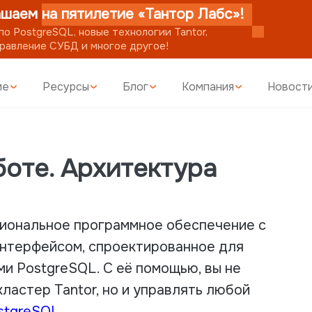
шаем на пятилетие «Тантор Лабс»!
о PostgreSQL, новые технологии Tantor,
равление СУБД и многое другое!
ие
Ресурсы
Блог
Компания
Новост
аботе. Архитектура
циональное программное обеспечение с
интерфейсом, спроектированное для
и PostgreSQL. С её помощью, вы не
ластер Tantor, но и управлять любой
stgreSQL
.